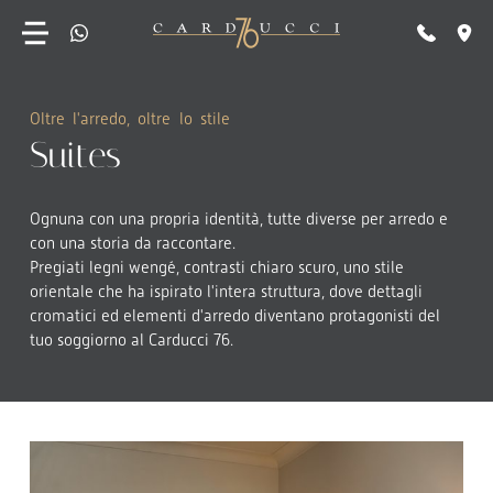
O
l
t
r
e
l
'
a
r
r
e
d
o
,
o
l
t
r
e
l
o
s
t
i
l
e
S
u
i
t
e
s
Ognuna con una propria identità, tutte diverse per arredo e
con una storia da raccontare.
Pregiati legni wengé, contrasti chiaro scuro, uno stile
orientale che ha ispirato l'intera struttura, dove dettagli
cromatici ed elementi d'arredo diventano protagonisti del
tuo soggiorno al Carducci 76.